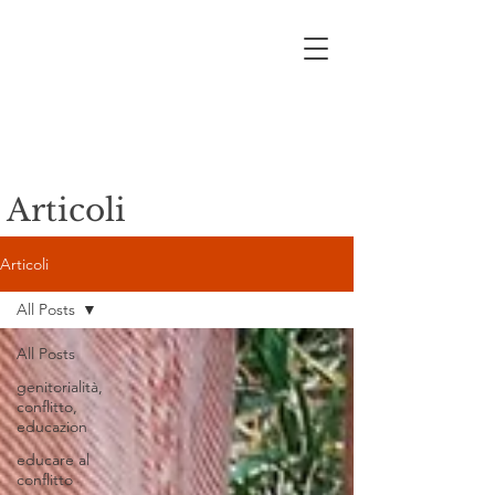
Articoli
Articoli
All Posts
All Posts
genitorialità,
conflitto,
educazion
educare al
conflitto