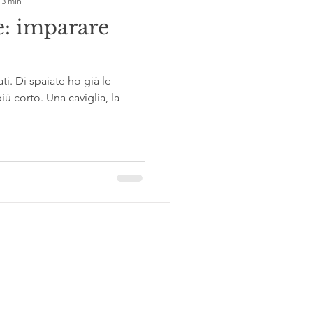
 3 min
: imparare
ti. Di spaiate ho già le
ù corto. Una caviglia, la