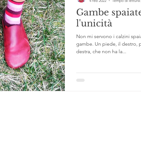
4 feb 2022
Tempo di lettura:
Gambe spaiate
l'unicità
Non mi servono i calzini spaia
gambe. Un piede, il destro, pi
destra, che non ha la...