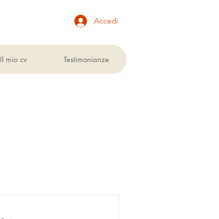
Accedi
Il mio cv
Testimonianze