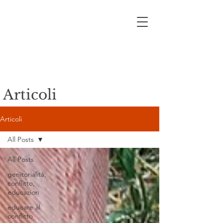
Articoli
Articoli
All Posts
All Posts
genitorialità,
conflitto,
educazion
educare al
conflitto