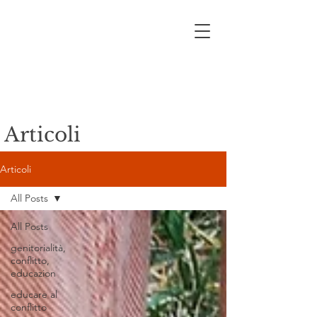
Articoli
Articoli
All Posts
All Posts
genitorialità,
conflitto,
educazion
educare al
conflitto