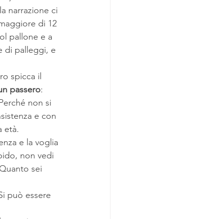
a narrazione ci 
 maggiore di 12 
l pallone e a 
 di palleggi, e 
ro spicca il 
 un passero
: 
erché non si 
sistenza e con 
a età.
enza e la voglia 
pido, non vedi 
Quanto sei 
 Si può essere 