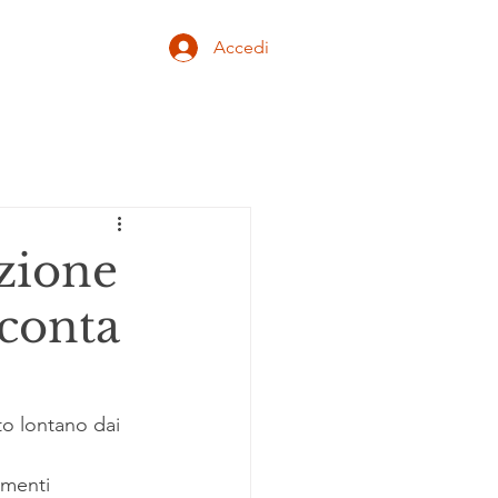
Accedi
azione
cconta
to lontano dai 
imenti 