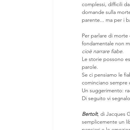
complessi, difficili 
domande sulla morte 
parente... ma per i b
Per parlare di morte 
fondamentale non me
cioè narrare fiabe.
Le storie possono es
parole.
Se ci pensiamo le fiab
cominciano sempre 
Un suggerimento: rac
Di seguito vi segnalo 
Bertolt
, di Jacques 
semplicemente un libr
pensieri e le emozion