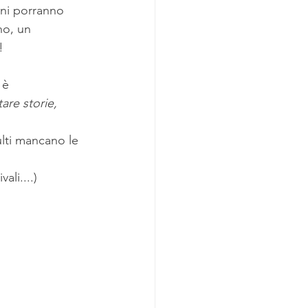
ini porranno 
no, un 
!
 è 
are storie, 
lti mancano le 
li....) 