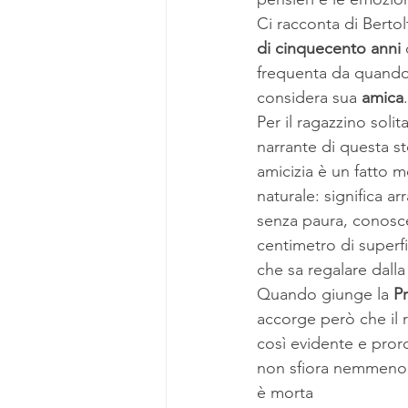
Ci racconta di Bertol
di cinquecento anni
frequenta da quando
considera sua 
amica
.
Per il ragazzino solit
narrante di questa st
amicizia è un fatto m
naturale: significa ar
senza paura, conosce
centimetro di superfic
che sa regalare dalla
Quando giunge la 
P
accorge però che il r
così evidente e pror
non sfiora nemmeno i
è morta