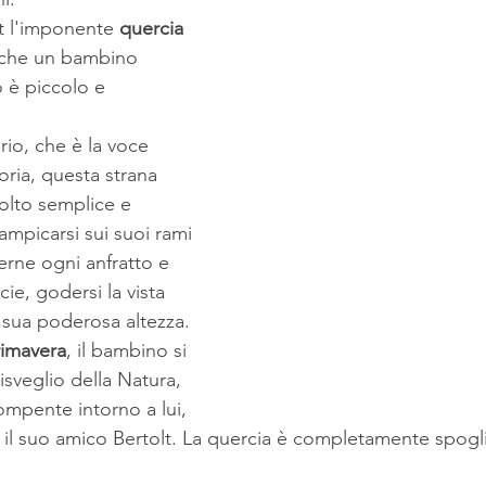
t l'imponente 
quercia 
 che un bambino  
 è piccolo e 
ario, che è la voce 
oria, questa strana 
olto semplice e 
rampicarsi sui suoi rami 
rne ogni anfratto e 
ie, godersi la vista 
 sua poderosa altezza. 
rimavera
, il bambino si 
isveglio della Natura, 
ompente intorno a lui, 
l suo amico Bertolt. La quercia è completamente spoglia,