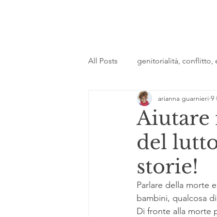
All Posts
genitorialità, conflitto
arianna guarnieri
9 
Aiutare 
del lutt
storie!
Parlare della morte e
bambini, qualcosa di 
Di fronte alla morte