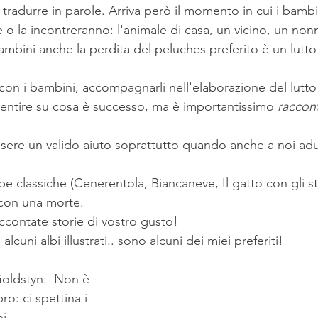
da tradurre in parole. Arriva però il momento in cui i bamb
o la incontreranno: l'animale di casa, un vicino, un non
ambini anche la perdita del peluches preferito è un lutto
con i bambini, accompagnarli nell'elaborazione del lutto
ntire su cosa è successo, ma è importantissimo 
raccont
sere un valido aiuto soprattutto quando anche a noi adu
e classiche (Cenerentola, Biancaneve, Il gatto con gli stiva
con una morte.
contate storie di vostro gusto!
alcuni albi illustrati.. sono alcuni dei miei preferiti!
Goldstyn:  Non è 
o: ci spettina i 
i.