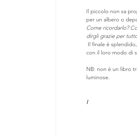
Il piccolo non sa pr
per un albero o depo
Come ricordarlo? Co
dirgli grazie per tutt
 Il finale è splendido, colorato e commovente. A misura di bambini, perché in piena sintonia 
con il loro modo di se
NB: non è un libro tr
luminose. 
I