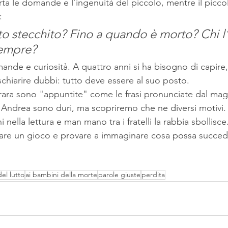
ta le domande e l’ingenuità del piccolo, mentre il picco
: 
o stecchito? Fino a quando è morto? Chi l’
sempre?
nde e curiosità. A quattro anni si ha bisogno di capire,
schiarire dubbi: tutto deve essere al suo posto.
errara sono "appuntite" come le frasi pronunciate dal mag
di Andrea sono duri, ma scopriremo che ne diversi motivi.
nella lettura e man mano tra i fratelli la rabbia sbollisce
i fare un gioco e provare a immaginare cosa possa succe
el lutto
ai bambini della morte
parole giuste
perdita