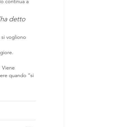
lo continua a 
ha detto 
 si vogliono 
giore. 
. Viene 
dere quando “si 