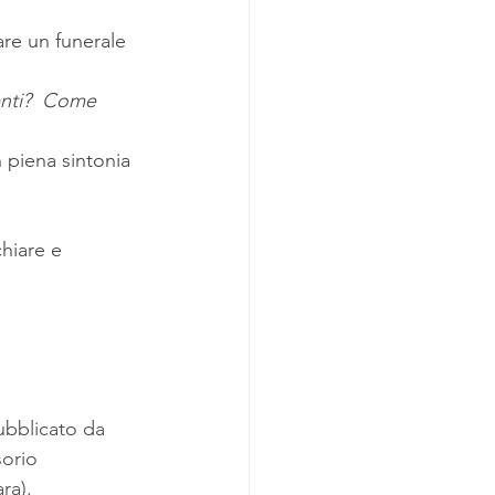
re un funerale 
enti?  Come 
hiare e 
pubblicato da 
sorio 
ara).