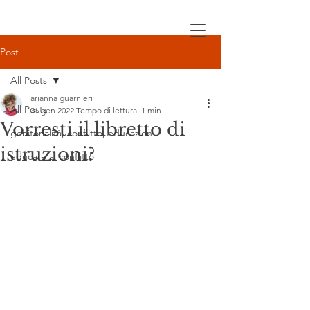
Post
All Posts
arianna guarnieri
All Posts
31 gen 2022
Tempo di lettura: 1 min
Vorresti il libretto di
genitorialità, conflitto, educazion
istruzioni?
educare al conflitto